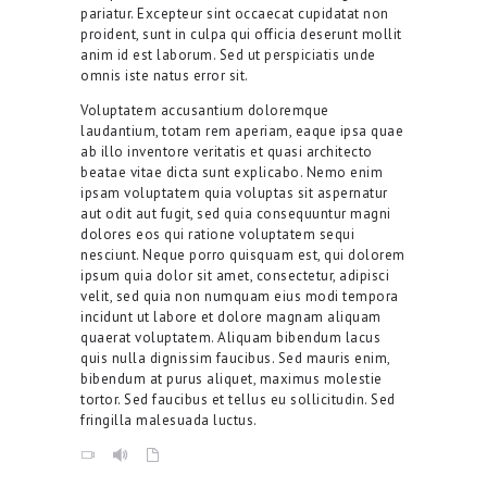
pariatur. Excepteur sint occaecat cupidatat non
proident, sunt in culpa qui officia deserunt mollit
Contacts
anim id est laborum. Sed ut perspiciatis unde
omnis iste natus error sit.
Voluptatem accusantium doloremque
laudantium, totam rem aperiam, eaque ipsa quae
ab illo inventore veritatis et quasi architecto
beatae vitae dicta sunt explicabo. Nemo enim
ipsam voluptatem quia voluptas sit aspernatur
aut odit aut fugit, sed quia consequuntur magni
dolores eos qui ratione voluptatem sequi
nesciunt. Neque porro quisquam est, qui dolorem
ipsum quia dolor sit amet, consectetur, adipisci
velit, sed quia non numquam eius modi tempora
incidunt ut labore et dolore magnam aliquam
quaerat voluptatem. Aliquam bibendum lacus
quis nulla dignissim faucibus. Sed mauris enim,
bibendum at purus aliquet, maximus molestie
tortor. Sed faucibus et tellus eu sollicitudin. Sed
fringilla malesuada luctus.