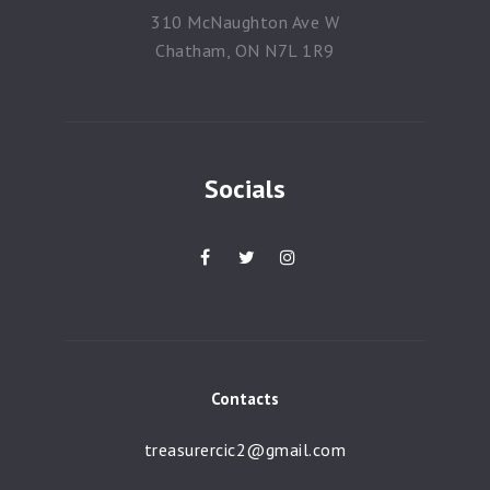
310 McNaughton Ave W
Chatham, ON N7L 1R9
Socials
Contacts
treasurercic2@gmail.com