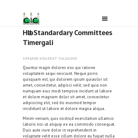
Hәlәl Standardary Committees
Timergali
Home
SPEAKER
KHUZRUT YULDASHE
Ramadan
Quuntur magni dolores eos qui ratione
voluptatem sequi nesciunt. Neque porro
About Us
quisquam est, qui dolorem ipsum quiaolor sit
amet, consectetur, adipisci velit, sed quia non
numquam eius modi tempora incidunt ut labore
Services
et dolore magnam dolor sit amet, consectetur
adipisicing elit, sed do eiusmod tempor
incididunt ut labore et dolore magna aliqua.
Events
Minim veniam, quis nostrud exercitation ullamco
laboris nisi ut aliquip ex ea commodo consequat.
Duis aute irure dolor in reprehenderit in
Prayer Times
voluptate velit esse cillum dolore eu fugiat nulla