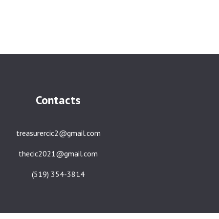
Contacts
treasurercic2@gmail.com
thecic2021@gmail.com
(519) 354-3814