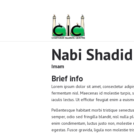
Home
Ramadan
About Us
Services
Nabi Shadid
Events
Imam
Prayer
Brief info
Times
Lorem ipsum dolor sit amet, consectetur adipisc
fermentum nisl. Maecenas id molestie turpis, sit
Contacts
iaculis lectus. Ut efficitur feugiat enim a euis
Pellentesque habitant morbi tristique senectu
semper, odio sed fringilla blandit, nisl nulla 
enim condimentum, luctus justo non, molestie n
egestas. Fusce gravida, ligula non molestie tr