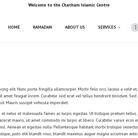
Welcome to the Chatham Islamic Centre
HOME
RAMADAN
ABOUT US
SERVICES
ing elit. Nunc porta fringilla ullamcorper. Morbi felis orci, lacinia a velit
 amet feugiat lorem. Curabitur sed erat vel tellus hendrerit tincidunt. Sed ar
mod. Mauris suscipit vehicula imperdiet.
s et netus et malesuada fames ac turpis egestas. Ut tristique pretium tellu
placerat mauris, sit amet commodo mi turpis at libero. Curabitur varius eros e
isl. Aenean et egestas nulla. Pellentesque habitant morbi tristique senect
istique, justo elit blandit risus, blandit maximus augue magna accumsan ante.