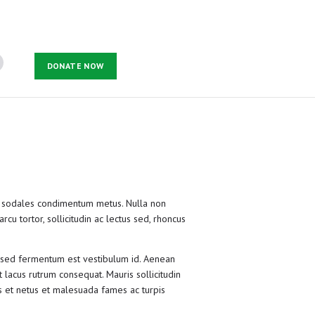
DONATE NOW
 et, sodales condimentum metus. Nulla non
cu tortor, sollicitudin ac lectus sed, rhoncus
s, sed fermentum est vestibulum id. Aenean
t lacus rutrum consequat. Mauris sollicitudin
us et netus et malesuada fames ac turpis