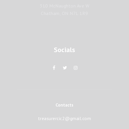
310 McNaughton Ave W
Chatham, ON N7L 1R9
Socials
Contacts
treasurercic2@gmail.com