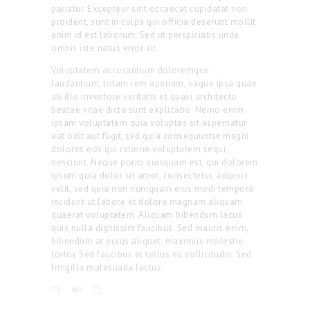
Prayer Times
pariatur. Excepteur sint occaecat cupidatat non
proident, sunt in culpa qui officia deserunt mollit
anim id est laborum. Sed ut perspiciatis unde
Contacts
omnis iste natus error sit.
Voluptatem accusantium doloremque
laudantium, totam rem aperiam, eaque ipsa quae
ab illo inventore veritatis et quasi architecto
beatae vitae dicta sunt explicabo. Nemo enim
ipsam voluptatem quia voluptas sit aspernatur
aut odit aut fugit, sed quia consequuntur magni
dolores eos qui ratione voluptatem sequi
nesciunt. Neque porro quisquam est, qui dolorem
ipsum quia dolor sit amet, consectetur, adipisci
velit, sed quia non numquam eius modi tempora
incidunt ut labore et dolore magnam aliquam
quaerat voluptatem. Aliquam bibendum lacus
quis nulla dignissim faucibus. Sed mauris enim,
bibendum at purus aliquet, maximus molestie
tortor. Sed faucibus et tellus eu sollicitudin. Sed
fringilla malesuada luctus.