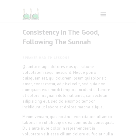
Consistency in The Good,
Following The Sunnah
Home
SPEAKER
HADITH LESSONS
Quuntur magni dolores eos qui ratione
Ramadan
voluptatem sequi nesciunt. Neque porro
quisquam est, qui dolorem ipsum quiaolor sit
amet, consectetur, adipisci velit, sed quia non
About Us
numquam eius modi tempora incidunt ut labore
et dolore magnam dolor sit amet, consectetur
adipisicing elit, sed do eiusmod tempor
Services
incididunt ut labore et dolore magna aliqua.
Minim veniam, quis nostrud exercitation ullamco
Events
laboris nisi ut aliquip ex ea commodo consequat.
Duis aute irure dolor in reprehenderit in
voluptate velit esse cillum dolore eu fugiat nulla